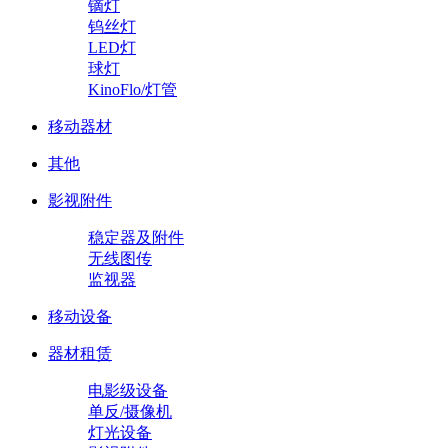
镝灯
钨丝灯
LED灯
球灯
KinoFlo/灯管
移动器材
其他
影视附件
稳定器及附件
无线图传
监视器
移动设备
器材租赁
电影级设备
单反/摄像机
灯光设备