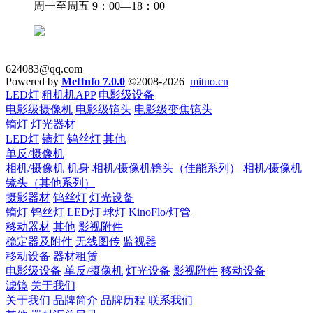
周一至周五 9：00—18：00
624083@qq.com
Powered by
MetInfo 7.0.0
©2008-2026
mituo.cn
LED灯
租机机APP
电影级设备
电影级摄像机
电影级镜头
电影级变焦镜头
镝灯
灯光器材
LED灯
镝灯
钨丝灯
其他
单反/摄像机
相机/摄像机 机身
相机/摄像机镜头（佳能系列）
相机/摄像机
镜头（其他系列）
摄影器材
钨丝灯
灯光设备
镝灯
钨丝灯
LED灯
球灯
KinoFlo/灯管
移动器材
其他
影视附件
稳定器及附件
无线图传
监视器
移动设备
器材租赁
电影级设备
单反/摄像机
灯光设备
影视附件
移动设备
滤镜
关于我们
关于我们
品牌简介
品牌历程
联系我们