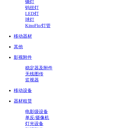
镝灯
钨丝灯
LED灯
球灯
KinoFlo/灯管
移动器材
其他
影视附件
稳定器及附件
无线图传
监视器
移动设备
器材租赁
电影级设备
单反/摄像机
灯光设备