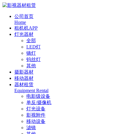
公司首页
Home
租机机APP
灯光器材
全部
LED灯
镝灯
钨丝灯
其他
摄影器材
移动器材
器材租赁
Equipment Rental
电影级设备
单反/摄像机
灯光设备
影视附件
移动设备
滤镜
其他