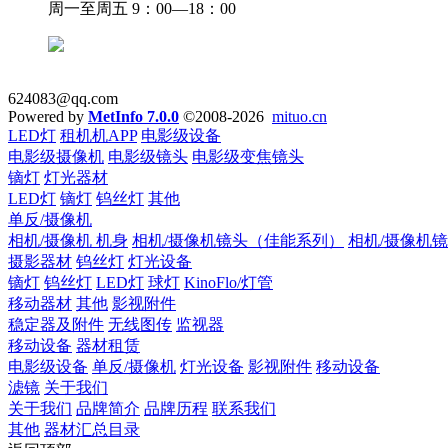
周一至周五 9：00—18：00
624083@qq.com
Powered by
MetInfo 7.0.0
©2008-2026
mituo.cn
LED灯
租机机APP
电影级设备
电影级摄像机
电影级镜头
电影级变焦镜头
镝灯
灯光器材
LED灯
镝灯
钨丝灯
其他
单反/摄像机
相机/摄像机 机身
相机/摄像机镜头（佳能系列）
相机/摄像机
摄影器材
钨丝灯
灯光设备
镝灯
钨丝灯
LED灯
球灯
KinoFlo/灯管
移动器材
其他
影视附件
稳定器及附件
无线图传
监视器
移动设备
器材租赁
电影级设备
单反/摄像机
灯光设备
影视附件
移动设备
滤镜
关于我们
关于我们
品牌简介
品牌历程
联系我们
其他
器材汇总目录