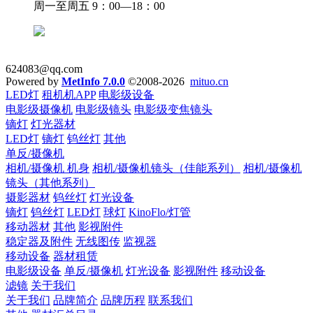
周一至周五 9：00—18：00
624083@qq.com
Powered by
MetInfo 7.0.0
©2008-2026
mituo.cn
LED灯
租机机APP
电影级设备
电影级摄像机
电影级镜头
电影级变焦镜头
镝灯
灯光器材
LED灯
镝灯
钨丝灯
其他
单反/摄像机
相机/摄像机 机身
相机/摄像机镜头（佳能系列）
相机/摄像机
镜头（其他系列）
摄影器材
钨丝灯
灯光设备
镝灯
钨丝灯
LED灯
球灯
KinoFlo/灯管
移动器材
其他
影视附件
稳定器及附件
无线图传
监视器
移动设备
器材租赁
电影级设备
单反/摄像机
灯光设备
影视附件
移动设备
滤镜
关于我们
关于我们
品牌简介
品牌历程
联系我们