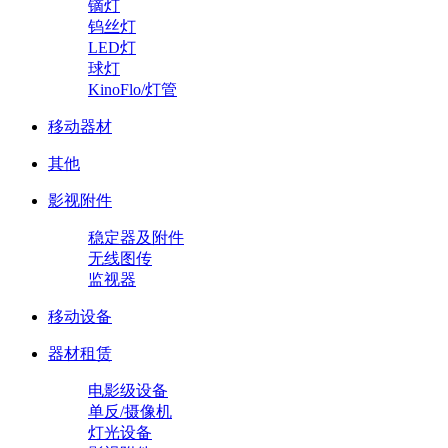
镝灯
钨丝灯
LED灯
球灯
KinoFlo/灯管
移动器材
其他
影视附件
稳定器及附件
无线图传
监视器
移动设备
器材租赁
电影级设备
单反/摄像机
灯光设备