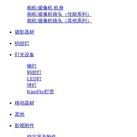
相机/摄像机 机身
相机/摄像机镜头（佳能系列）
相机/摄像机镜头（其他系列）
摄影器材
钨丝灯
灯光设备
镝灯
钨丝灯
LED灯
球灯
KinoFlo/灯管
移动器材
其他
影视附件
稳定器及附件