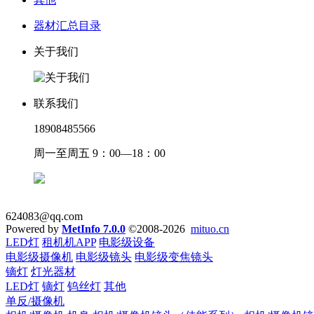
器材汇总目录
关于我们
联系我们
18908485566
周一至周五 9：00—18：00
624083@qq.com
Powered by
MetInfo 7.0.0
©2008-2026
mituo.cn
LED灯
租机机APP
电影级设备
电影级摄像机
电影级镜头
电影级变焦镜头
镝灯
灯光器材
LED灯
镝灯
钨丝灯
其他
单反/摄像机