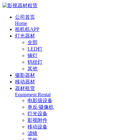
公司首页
Home
租机机APP
灯光器材
全部
LED灯
镝灯
钨丝灯
其他
摄影器材
移动器材
器材租赁
Equipment Rental
电影级设备
单反/摄像机
灯光设备
影视附件
移动设备
滤镜
其他