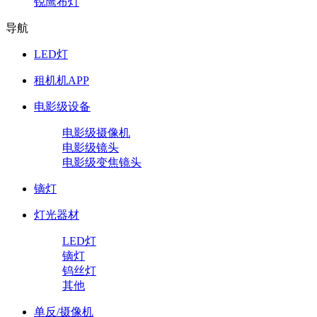
锐鹰布灯
导航
LED灯
租机机APP
电影级设备
电影级摄像机
电影级镜头
电影级变焦镜头
镝灯
灯光器材
LED灯
镝灯
钨丝灯
其他
单反/摄像机