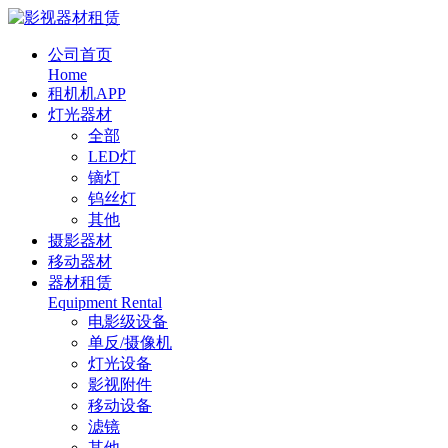
公司首页
Home
租机机APP
灯光器材
全部
LED灯
镝灯
钨丝灯
其他
摄影器材
移动器材
器材租赁
Equipment Rental
电影级设备
单反/摄像机
灯光设备
影视附件
移动设备
滤镜
其他