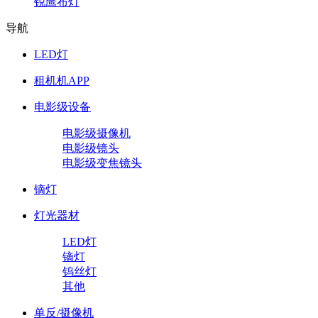
锐鹰布灯
导航
LED灯
租机机APP
电影级设备
电影级摄像机
电影级镜头
电影级变焦镜头
镝灯
灯光器材
LED灯
镝灯
钨丝灯
其他
单反/摄像机