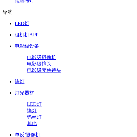
锐鹰布灯
导航
LED灯
租机机APP
电影级设备
电影级摄像机
电影级镜头
电影级变焦镜头
镝灯
灯光器材
LED灯
镝灯
钨丝灯
其他
单反/摄像机